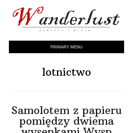
Skip
to
content
PRIMARY MENU
lotnictwo
Samolotem z papieru
pomiędzy dwiema
wysepkami Wysp