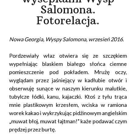
Salomona.
Fotorelacja.
Nowa Georgia, Wyspy Salomona, wrzesień 2016.
Pordzewiały właz otwiera się ze szczękiem
wypełniając blaskiem białego słońca ciemne
pomieszczenie pod pokładem. Mrużę oczy,
wyglądam przez jaśniejący w kadłubie otwór i
obserwuję sunące w naszym kierunku malutkie,
tubylcze łódki, kanu, kajaczki. Ktoś z tyłu trąca
mnie plastikowym krzesłem, wciska w ramiona
worek kakao i wykrzykując pidżinowym angielskim
„muwat błoj, muwat łajtman!” każe podawać czym
prędzej przez burtę.