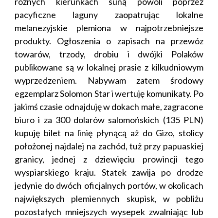
różnych kierunkach suną powoli poprzez
pacyficzne laguny zaopatrując lokalne
melanezyjskie plemiona w najpotrzebniejsze
produkty. Ogłoszenia o zapisach na przewóz
towarów, trzody, drobiu i dwójki Polaków
publikowane są w lokalnej prasie z kilkudniowym
wyprzedzeniem. Nabywam zatem środowy
egzemplarz Solomon Star i wertuję komunikaty. Po
jakimś czasie odnajduję w dokach małe, zagracone
biuro i za 300 dolarów salomońskich (135 PLN)
kupuję bilet na linię płynącą aż do Gizo, stolicy
położonej najdalej na zachód, tuż przy papuaskiej
granicy, jednej z dziewięciu prowincji tego
wyspiarskiego kraju. Statek zawija po drodze
jedynie do dwóch oficjalnych portów, w okolicach
największych plemiennych skupisk, w pobliżu
pozostałych mniejszych wysepek zwalniając lub