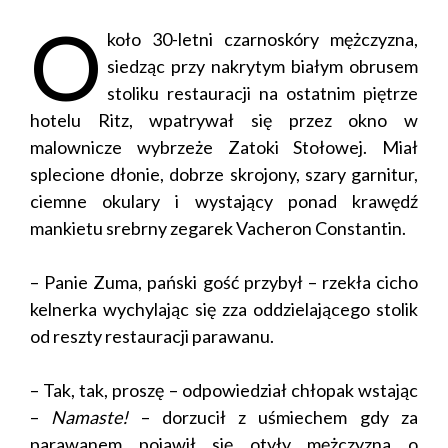
O
koło 30-letni czarnoskóry mężczyzna,
siedząc przy nakrytym białym obrusem
stoliku restauracji na ostatnim piętrze
hotelu Ritz, wpatrywał się przez okno w
malownicze wybrzeże Zatoki Stołowej. Miał
splecione dłonie, dobrze skrojony, szary garnitur,
ciemne okulary i wystający ponad krawędź
mankietu srebrny zegarek Vacheron Constantin.
– Panie Zuma, pański gość przybył – rzekła cicho
kelnerka wychylając się zza oddzielającego stolik
od reszty restauracji parawanu.
– Tak, tak, proszę – odpowiedział chłopak wstając
–
Namaste!
– dorzucił z uśmiechem gdy za
parawanem pojawił się otyły mężczyzna o