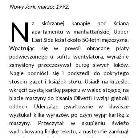
Nowy Jork, marzec 1992.
N
a skórzanej kanapie pod ścianą
apartamentu w manhattańskiej Upper
East Side leżał około 50-letni mężczyzna.
Wpatrując się w powoli obracane płaty
podwieszonego u sufitu wentylatora, wyraźnie
zamyślony przeczesywał burzę siwych loków.
Nagle podniósł się i podszedł do pokrytego
stosem gazet i książek stołu. Usiadł na krześle,
wkręcił czystą kartkę papieru w walec stojącej na
blacie maszyny do pisania Olivetti i wziął głęboki
oddech. Uderzając gwałtownie w klawisze
wystukał kilka wyrazów, po czym wyjął kartkę z
maszyny. Przeczytał w skupieniu świeżo
wydrukowaną linijkę tekstu, a następnie zamknął