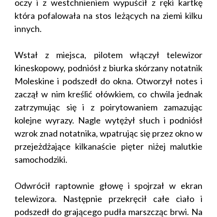
oczy i z westchnieniem wypuścił z ręki kartkę
która pofalowała na stos leżących na ziemi kilku
innych.
Wstał z miejsca, pilotem włączył telewizor
kineskopowy, podniósł z biurka skórzany notatnik
Moleskine i podszedł do okna. Otworzył notes i
zaczął w nim kreślić ołówkiem, co chwila jednak
zatrzymując się i z poirytowaniem zamazując
kolejne wyrazy. Nagle wytężył słuch i podniósł
wzrok znad notatnika, wpatrując się przez okno w
przejeżdżające kilkanaście pięter niżej malutkie
samochodziki.
Odwrócił raptownie głowę i spojrzał w ekran
telewizora. Następnie przekręcił całe ciało i
podszedł do grającego pudła marszcząc brwi. Na