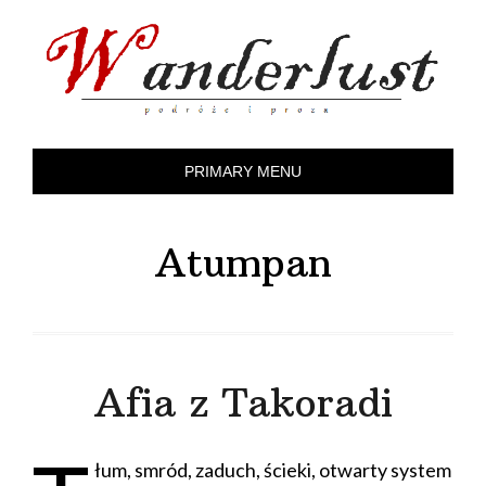
Skip
to
content
PRIMARY MENU
Atumpan
Afia z Takoradi
łum, smród, zaduch, ścieki, otwarty system