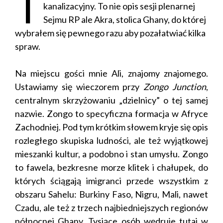
T
kanalizacyjny. To nie opis sesji plenarnej
Sejmu RP ale Akra, stolica Ghany, do której
wybrałem się pewnego razu aby pozałatwiać kilka
spraw.
Na miejscu gości mnie Ali, znajomy znajomego.
Ustawiamy się wieczorem przy
Zongo Junction
,
centralnym skrzyżowaniu „dzielnicy” o tej samej
nazwie. Zongo to specyficzna formacja w Afryce
Zachodniej. Pod tym krótkim słowem kryje się opis
rozległego skupiska ludności, ale też wyjątkowej
mieszanki kultur, a podobno i stan umysłu. Zongo
to fawela, bezkresne morze klitek i chałupek, do
których ściągają imigranci przede wszystkim z
obszaru Sahelu: Burkiny Faso, Nigru, Mali, nawet
Czadu, ale też z trzech najbiedniejszych regionów
północnej Ghany. Tysiące osób wędruje tutaj w