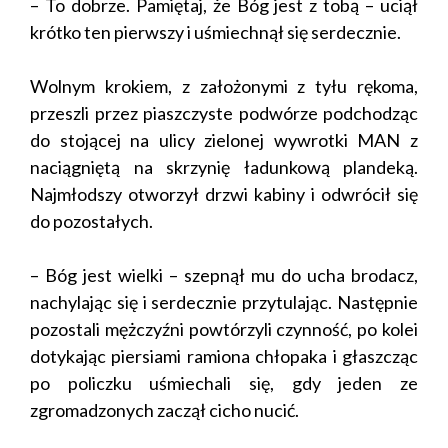
– To dobrze. Pamiętaj, że Bóg jest z tobą – uciął
krótko ten pierwszy i uśmiechnął się serdecznie.
Wolnym krokiem, z założonymi z tyłu rękoma,
przeszli przez piaszczyste podwórze podchodząc
do stojącej na ulicy zielonej wywrotki MAN z
naciągniętą na skrzynię ładunkową plandeką.
Najmłodszy otworzył drzwi kabiny i odwrócił się
do pozostałych.
– Bóg jest wielki – szepnął mu do ucha brodacz,
nachylając się i serdecznie przytulając. Następnie
pozostali mężczyźni powtórzyli czynność, po kolei
dotykając piersiami ramiona chłopaka i głaszcząc
po policzku uśmiechali się, gdy jeden ze
zgromadzonych zaczął cicho nucić.