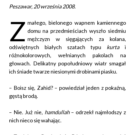
Peszawar, 20 września 2008.
Z
małego, bielonego wapnem kamiennego
domu na przedmieściach wyszło siedmiu
mężczyzn w sięgających za kolana,
odświętnych białych szatach typu
kurta
i
różnokolorowych, wełnianych pakolach na
głowach. Delikatny popołudniowy wiatr smagał
ich śniade twarze niesionymi drobinami piasku.
– Boisz się, Zahid? – powiedział jeden z pokaźną,
gęstą brodą.
– Nie. Już nie,
hamdullah
– odrzekł najmłodszy z
nich nieco się wahając.