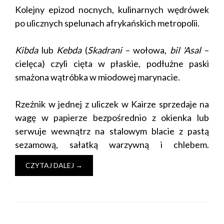
Kolejny epizod nocnych, kulinarnych wędrówek
po ulicznych spelunach afrykańskich metropolii.
Kibda
lub
Kebda
(
Skadrani
– wołowa,
bil 'Asal
–
cielęca) czyli cięta w płaskie, podłużne paski
smażona wątróbka w miodowej marynacie.
Rzeźnik w jednej z uliczek w Kairze sprzedaje na
wagę w papierze bezpośrednio z okienka lub
serwuje wewnątrz na stalowym blacie z pastą
sezamową, sałatką warzywną i chlebem.
CZYTAJ DALEJ
→