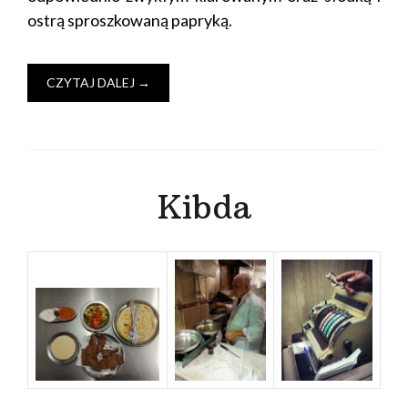
ostrą sproszkowaną papryką.
CZYTAJ DALEJ
→
Kibda