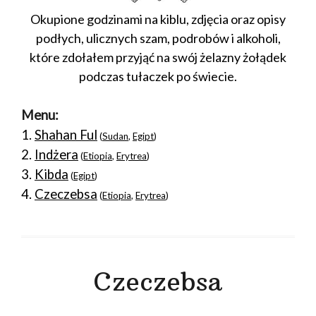
Okupione godzinami na kiblu, zdjęcia oraz opisy
podłych, ulicznych szam, podrobów i alkoholi,
które zdołałem przyjąć na swój żelazny żołądek
podczas tułaczek po świecie.
Menu:
1.
Shahan Ful
(
Sudan
,
Egipt
)
2.
Indżera
(
Etiopia
,
Erytrea
)
3.
Kibda
(
Egipt
)
4.
Czeczebsa
(
Etiopia
,
Erytrea
)
Czeczebsa