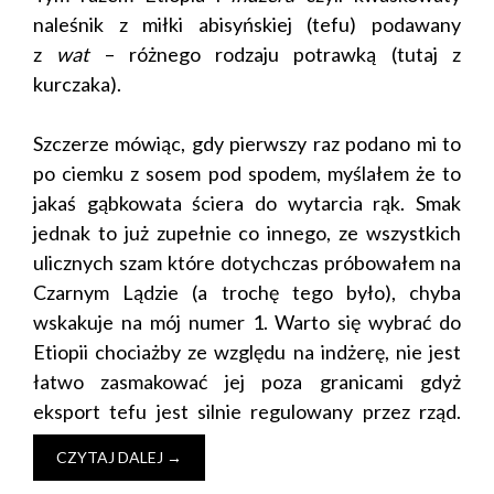
naleśnik z miłki abisyńskiej (tefu) podawany
z
wat
– różnego rodzaju potrawką (tutaj z
kurczaka).
Szczerze mówiąc, gdy pierwszy raz podano mi to
po ciemku z sosem pod spodem, myślałem że to
jakaś gąbkowata ściera do wytarcia rąk. Smak
jednak to już zupełnie co innego, ze wszystkich
ulicznych szam które dotychczas próbowałem na
Czarnym Lądzie (a trochę tego było), chyba
wskakuje na mój numer 1. Warto się wybrać do
Etiopii chociażby ze względu na indżerę, nie jest
łatwo zasmakować jej poza granicami gdyż
eksport tefu jest silnie regulowany przez rząd.
CZYTAJ DALEJ
→