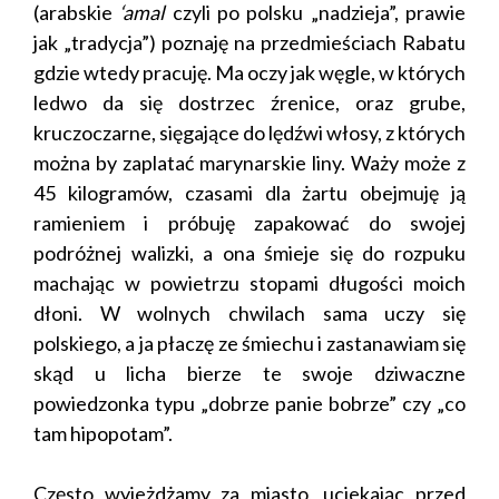
(arabskie
‘amal
czyli po polsku „nadzieja”, prawie
jak „tradycja”) poznaję na przedmieściach Rabatu
gdzie wtedy pracuję. Ma oczy jak węgle, w których
ledwo da się dostrzec źrenice, oraz grube,
kruczoczarne, sięgające do lędźwi włosy, z których
można by zaplatać marynarskie liny. Waży może z
45 kilogramów, czasami dla żartu obejmuję ją
ramieniem i próbuję zapakować do swojej
podróżnej walizki, a ona śmieje się do rozpuku
machając w powietrzu stopami długości moich
dłoni. W wolnych chwilach sama uczy się
polskiego, a ja płaczę ze śmiechu i zastanawiam się
skąd u licha bierze te swoje dziwaczne
powiedzonka typu „dobrze panie bobrze” czy „co
tam hipopotam”.
Często wyjeżdżamy za miasto, uciekając przed