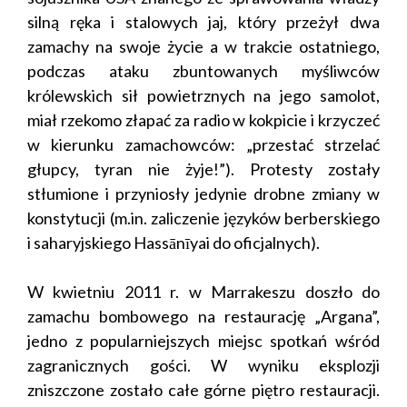
silną ręka i stalowych jaj, który przeżył dwa
zamachy na swoje życie a w trakcie ostatniego,
podczas ataku zbuntowanych myśliwców
królewskich sił powietrznych na jego samolot,
miał rzekomo złapać za radio w kokpicie i krzyczeć
w kierunku zamachowców: „przestać strzelać
głupcy, tyran nie żyje!”). Protesty zostały
stłumione i przyniosły jedynie drobne zmiany w
konstytucji (m.in. zaliczenie języków berberskiego
i saharyjskiego Hassānīyai do oficjalnych).
W kwietniu 2011 r. w Marrakeszu doszło do
zamachu bombowego na restaurację „Argana”,
jedno z popularniejszych miejsc spotkań wśród
zagranicznych gości. W wyniku eksplozji
zniszczone zostało całe górne piętro restauracji.