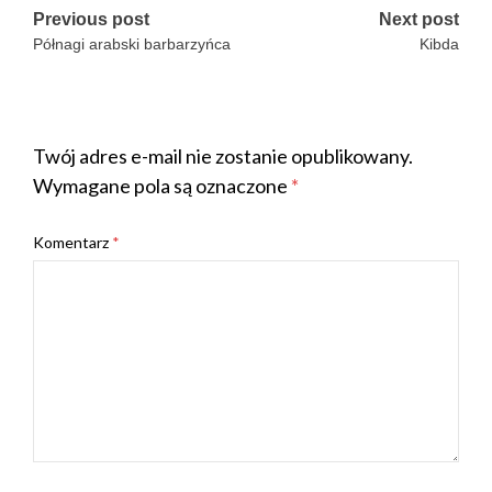
Post
Previous post
Next post
Półnagi arabski barbarzyńca
Kibda
navigation
Dodaj komentarz
Twój adres e-mail nie zostanie opublikowany.
Wymagane pola są oznaczone
*
Komentarz
*