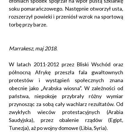
dłoniach spodek spojrzał na wpół pustą szklankę
soku pomarańczowego. Następnie otworzył usta,
rozszerzył powieki i przeniósł wzrok na sportową
torbę przy barze.
Marrakesz, maj 2018.
W latach 2011-2012 przez Bliski Wschód oraz
północną Afrykę przeszła fala gwałtownych
protestów i wystąpień społecznych znana
obecnie jako „Arabska wiosna”. W zależności od
państwa, niepokoje przybrały różny wymiar
przynosząc za sobą cały wachlarz rezultatów. Od
zwykłych wieców protestacyjnych (Arabia
Saudyjska), przez obalenie rządów (Egipt,
Tunezja), aż po wojny domowe (Libia, Syria).