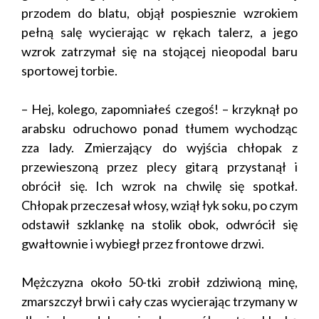
przodem do blatu, objął pospiesznie wzrokiem
pełną salę wycierając w rękach talerz, a jego
wzrok zatrzymał się na stojącej nieopodal baru
sportowej torbie.
– Hej, kolego, zapomniałeś czegoś! – krzyknął po
arabsku odruchowo ponad tłumem wychodząc
zza lady. Zmierzający do wyjścia chłopak z
przewieszoną przez plecy gitarą przystanął i
obrócił się. Ich wzrok na chwilę się spotkał.
Chłopak przeczesał włosy, wziął łyk soku, po czym
odstawił szklankę na stolik obok, odwrócił się
gwałtownie i wybiegł przez frontowe drzwi.
Mężczyzna około 50-tki zrobił zdziwioną minę,
zmarszczył brwi i cały czas wycierając trzymany w