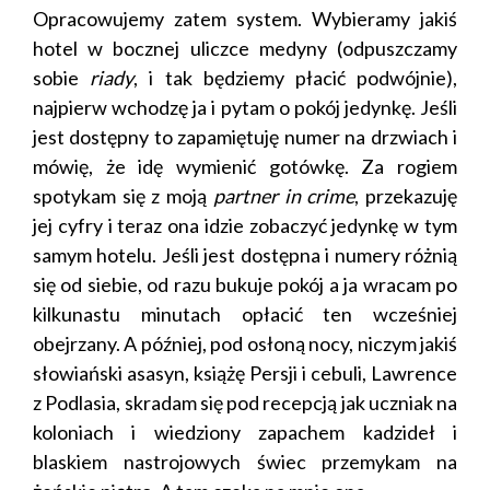
Opracowujemy zatem system. Wybieramy jakiś
hotel w bocznej uliczce medyny (odpuszczamy
sobie
riady
, i tak będziemy płacić podwójnie),
najpierw wchodzę ja i pytam o pokój jedynkę. Jeśli
jest dostępny to zapamiętuję numer na drzwiach i
mówię, że idę wymienić gotówkę. Za rogiem
spotykam się z moją
partner in crime
, przekazuję
jej cyfry i teraz ona idzie zobaczyć jedynkę w tym
samym hotelu. Jeśli jest dostępna i numery różnią
się od siebie, od razu bukuje pokój a ja wracam po
kilkunastu minutach opłacić ten wcześniej
obejrzany. A później, pod osłoną nocy, niczym jakiś
słowiański asasyn, książę Persji i cebuli, Lawrence
z Podlasia, skradam się pod recepcją jak uczniak na
koloniach i wiedziony zapachem kadzideł i
blaskiem nastrojowych świec przemykam na