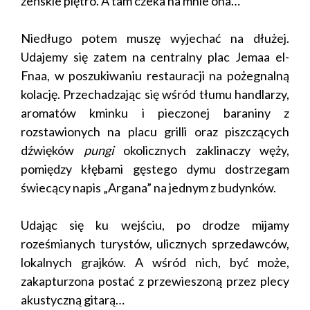
żeńskie piętro. A tam czeka na mnie ona…
Niedługo potem muszę wyjechać na dłużej.
Udajemy się zatem na centralny plac Jemaa el-
Fnaa, w poszukiwaniu restauracji na pożegnalną
kolację. Przechadzając się wśród tłumu handlarzy,
aromatów kminku i pieczonej baraniny z
rozstawionych na placu grilli oraz piszczących
dźwięków
pungi
okolicznych zaklinaczy węży,
pomiędzy kłębami gęstego dymu dostrzegam
świecący napis „Argana” na jednym z budynków.
Udając się ku wejściu, po drodze mijamy
roześmianych turystów, ulicznych sprzedawców,
lokalnych grajków. A wśród nich, być może,
zakapturzona postać z przewieszoną przez plecy
akustyczną gitarą…