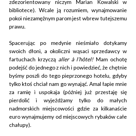
zdezorientowany niczym Marian Kowalski w
bibliotece). Wcale ją rozumiem, wynajmowanie
pokoi niezamężnym parom jest wbrew tutejszemu
prawu.
Spacerując po medynie nieśmiało dotykamy
swoich dłoni, a okoliczni wąsaci sprzedawcy w
fartuchach krzyczą
aller à l’hôtel!
Mam ochotę
podejść do jednego z nich i powiedzieć, że chętnie
byśmy poszli do tego pieprzonego hotelu, gdyby
tylko ktoś chciał nam go wynająć. Amal łapie mnie
za ramię i uspokaja (później już przestaję się
pierdolić i wyjeżdżamy tylko do małych
nadmorskich miejscowości gdzie za kilkanaście
euro wynajmujemy od miejscowych rybaków całe
chałupy).