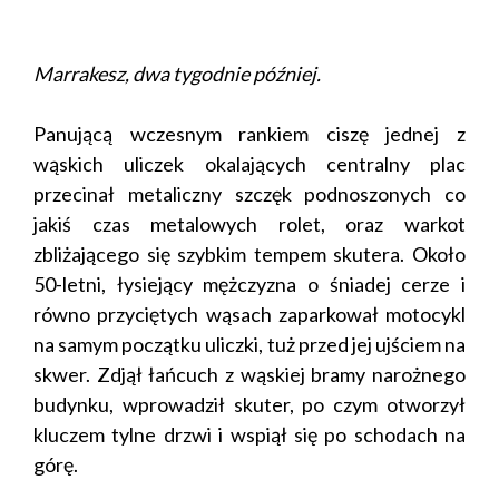
Marrakesz, dwa tygodnie później.
Panującą wczesnym rankiem ciszę jednej z
wąskich uliczek okalających centralny plac
przecinał metaliczny szczęk podnoszonych co
jakiś czas metalowych rolet, oraz warkot
zbliżającego się szybkim tempem skutera. Około
50-letni, łysiejący mężczyzna o śniadej cerze i
równo przyciętych wąsach zaparkował motocykl
na samym początku uliczki, tuż przed jej ujściem na
skwer. Zdjął łańcuch z wąskiej bramy narożnego
budynku, wprowadził skuter, po czym otworzył
kluczem tylne drzwi i wspiął się po schodach na
górę.